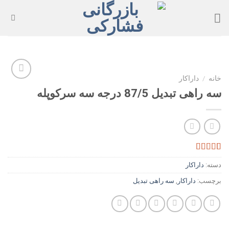
Ski
t
conten
خانه
/
داراکار
سه راهی تبدیل 87/5 درجه سه سرکوپله
Add to
wishlist
3
امتیازدهی
دسته:
داراکار
4.67
از 5 در
امتیازدهی
برچسب:
داراکار
,
سه راهی تبدیل
مشتری