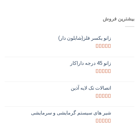
بیشترین فروش
زانو یکسر فلز(شابلون دار)
امتیاز
3.50
از 5
زانو 45 درجه داراکار
امتیاز
3.50
از 5
اتصالات تک لایه آذین
امتیاز
4.33
از 5
شیر های سیستم گرمایشی و سرمایشی
امتیاز
4.00
از 5