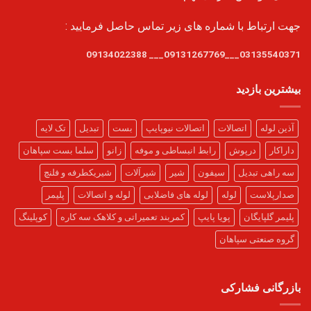
جهت ارتباط با شماره های زیر تماس حاصل فرمایید :
03135540371___09131267769___ 09134022388
بیشترین بازدید
آذین لوله
اتصالات
اتصالات نیوپایپ
بست
تبدیل
تک لایه
داراکار
درپوش
رابط انبساطی و موفه
زانو
سلما بست سپاهان
سه راهی تبدیل
سیفون
شیر
شیرآلات
شیریکطرفه و فلنچ
صدارپلاست
لوله
لوله های فاضلابی
لوله و اتصالات
پلیمر
پلیمر گلپایگان
پویا پایپ
کمربند تعمیراتی و کلاهک سه کاره
کوپلینگ
گروه صنعتی سپاهان
بازرگانی فشارکی