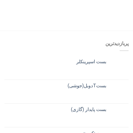
پربازدیدترین
بست اسپرینکلر
بستTدوبل(جوشی)
بست پایدار (گازی)