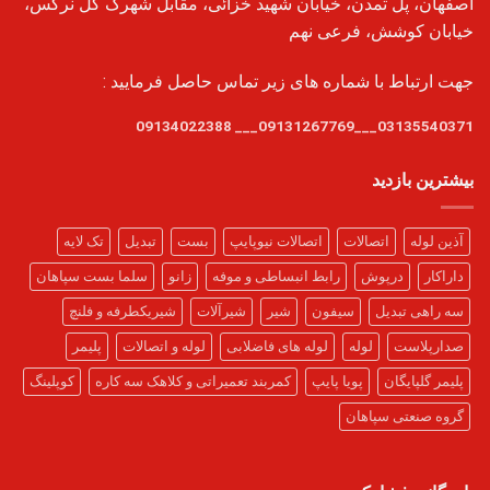
اصفهان، پل تمدن، خیابان شهید خزائی، مقابل شهرک گل نرگس،
خیابان کوشش، فرعی نهم
جهت ارتباط با شماره های زیر تماس حاصل فرمایید :
03135540371___09131267769___ 09134022388
بیشترین بازدید
آذین لوله
اتصالات
اتصالات نیوپایپ
بست
تبدیل
تک لایه
داراکار
درپوش
رابط انبساطی و موفه
زانو
سلما بست سپاهان
سه راهی تبدیل
سیفون
شیر
شیرآلات
شیریکطرفه و فلنچ
صدارپلاست
لوله
لوله های فاضلابی
لوله و اتصالات
پلیمر
پلیمر گلپایگان
پویا پایپ
کمربند تعمیراتی و کلاهک سه کاره
کوپلینگ
گروه صنعتی سپاهان