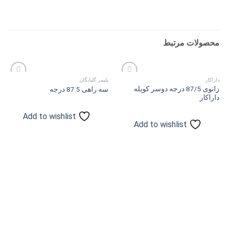
محصولات مرتبط
داراکار
پلیمر گلپایگان
زانوی 87/5 درجه دوسر کوپله
سه راهی 87.5 درجه
داراکار
Add to
Add to
wishlist
wishlist
Add to wishlist
Add to wishlist