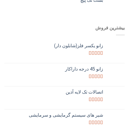
بست تک پیچ
بیشترین فروش
زانو یکسر فلز(شابلون دار)
امتیاز
3.50
از 5
زانو 45 درجه داراکار
امتیاز
3.50
از 5
اتصالات تک لایه آذین
امتیاز
4.33
از 5
شیر های سیستم گرمایشی و سرمایشی