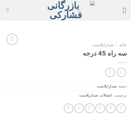
Ski
t
conten
خانه
/
صداراپلاست
سه راه 45 درجه
Add to
wishlist
دسته:
صداراپلاست
برچسب:
اتصالات
,
صدارپلاست