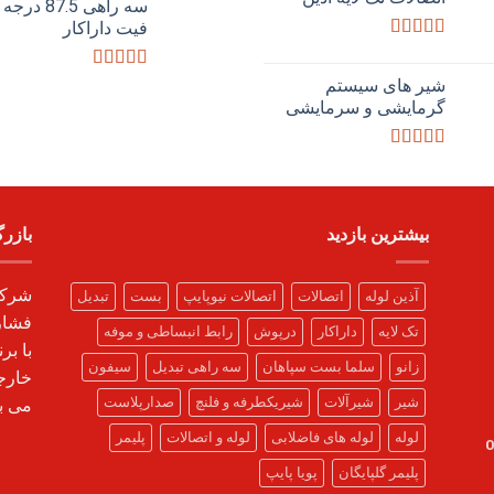
از 5
سه راهی 87.5 
فیت داراکار
امتیاز
4.33
از 5
امتیاز
4.75
شیر های سیستم
از 5
گرمایشی و سرمایشی
امتیاز
4.00
از 5
بیشترین بازدید
بازر
شرکت
آذین لوله
اتصالات
اتصالات نیوپایپ
بست
تبدیل
فشار
تک لایه
داراکار
درپوش
رابط انبساطی و موفه
با بر
زانو
سلما بست سپاهان
سه راهی تبدیل
سیفون
خارج
شیر
شیرآلات
شیریکطرفه و فلنچ
صدارپلاست
می ب
لوله
لوله های فاضلابی
لوله و اتصالات
پلیمر
پلیمر گلپایگان
پویا پایپ