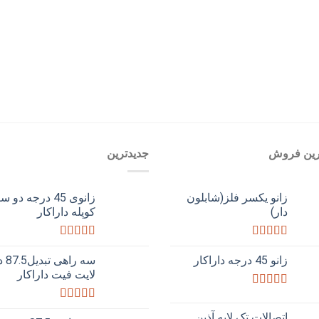
رین فروش
جدیدترین
زانو یکسر فلز(شابلون
زانوی 45 درجه دو س
دار)
کوپله داراکار
امتیاز
امتیاز
5.00
3.50
از 5
از 5
زانو 45 درجه داراکار
سه را
لایت فیت داراکار
امتیاز
3.50
از 5
امتیاز
5.00
اتصالات تک لایه آذین