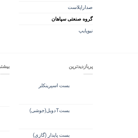
صداراپلاست
گروه صنعتی سپاهان
نیوپایپ
پربازدیدترین
بیشت
بست اسپرینکلر
بستTدوبل(جوشی)
بست پایدار (گازی)