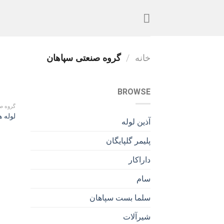
Ski
t
conten
خانه
/
گروه صنعتی سپاهان
BROWSE
گروه ص
لوله 
آذین لوله
پلیمر گلپایگان
داراکار
سام
سلما بست سپاهان
شیرآلات